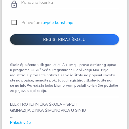
Ponovno lozinka
lock_outline
Prihvaćam
uvjete korištenja
REGISTRIRAJ ŠKOLU
Škole čiji učenici u šk.god. 2020./21. imaju pravo direktnog upisa
u programe CI SDŽ već su registrirane u aplikaciju MIA. Prije
registracije, provjerite nalazi li se vaša škola na popisu! Ukoliko
ste na popisu, nemojte pokušavati registrirati školu- javite nam
se na info@ci-sdz.hr kako bismo Vam poslali korisničke podatke
za prijavu u aplikaciju.
ELEKTROTEHNIČKA ŠKOLA – SPLIT
GIMNAZIJA DINKA ŠIMUNOVIĆA U SINJU
...
Prikaži više